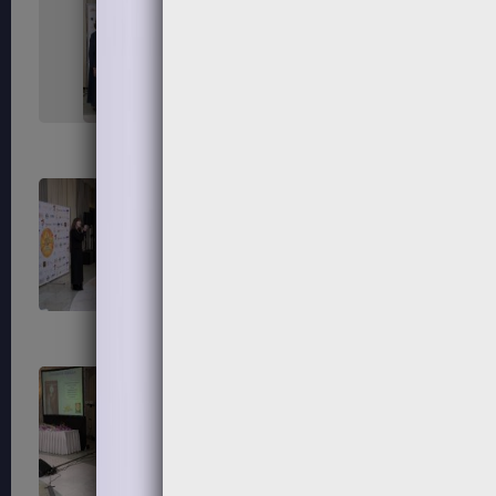
215
216
219
220
223
224