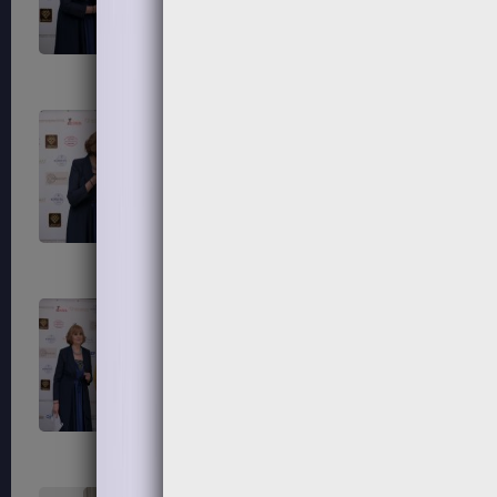
203
204
207
208
211
212