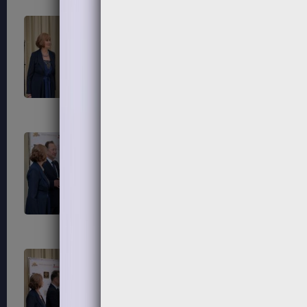
281
284
287
288