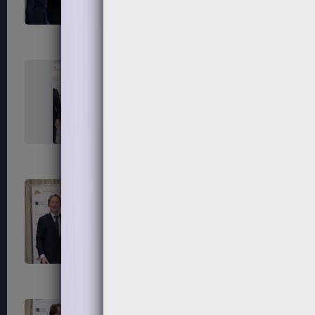
291
292
295
296
299
300