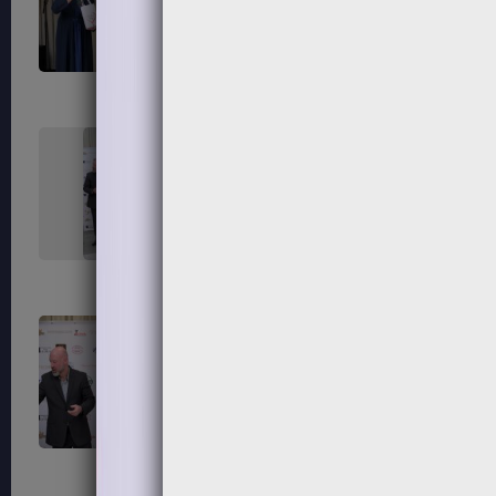
235
236
239
240
243
244