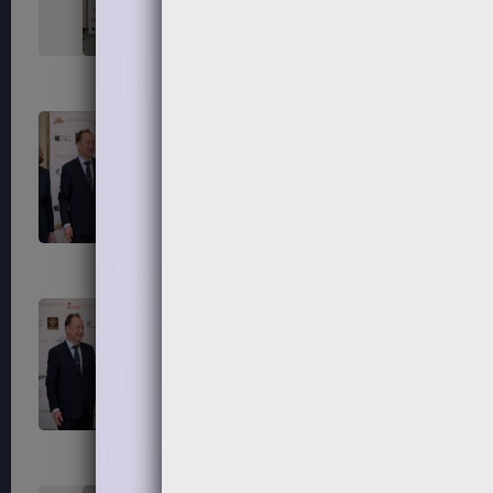
323
324
327
328
331
332