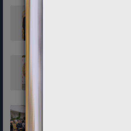
45
46
50
52