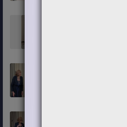
227
228
231
232