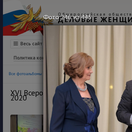
Общероссийская обществ
Фото 246 из 445
ДЕЛОВЫЕ ЖЕНЩ
Организация
Конкурсы
Весь сайт
Политика конфиденциальности
100
36
Все фотоальбомы
Конкурс «Успех»
Финансовая гра
XVI Всероссийский конкурс деловы
2020