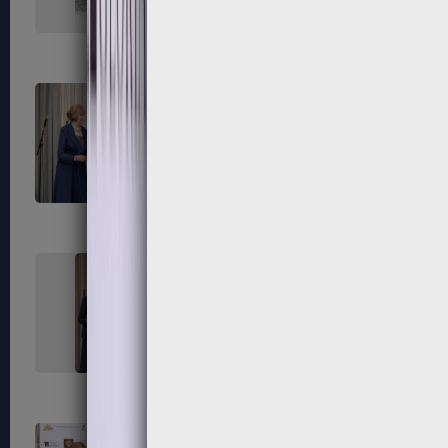
171
172
175
176
179
180