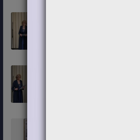
315
316
319
320