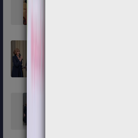
267
268
271
272
275
276