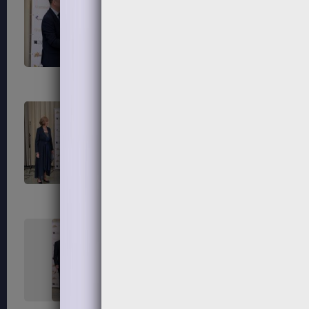
303
304
307
308
311
312