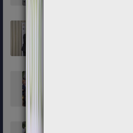
255
256
259
260
263
264