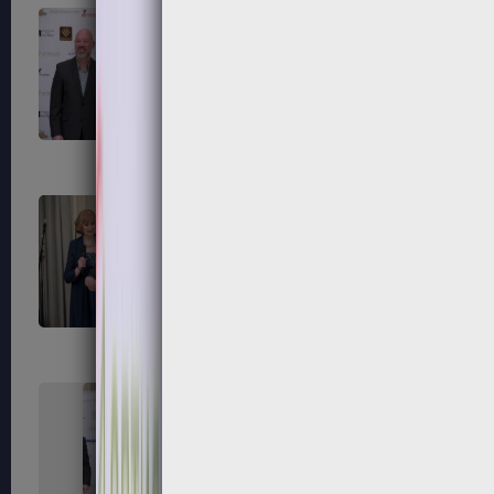
247
248
251
252