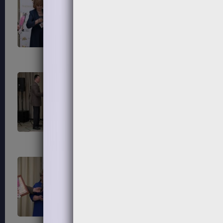
183
184
187
188
191
192