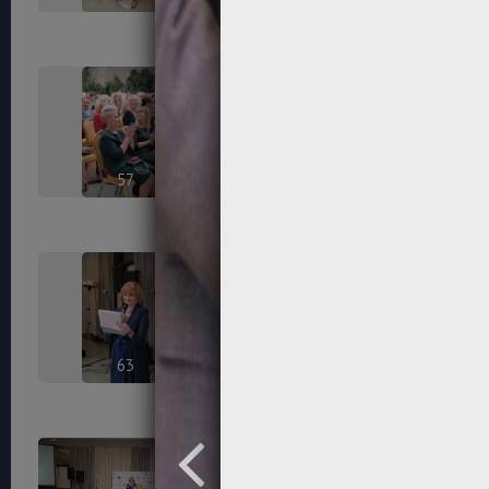
57
58
63
64