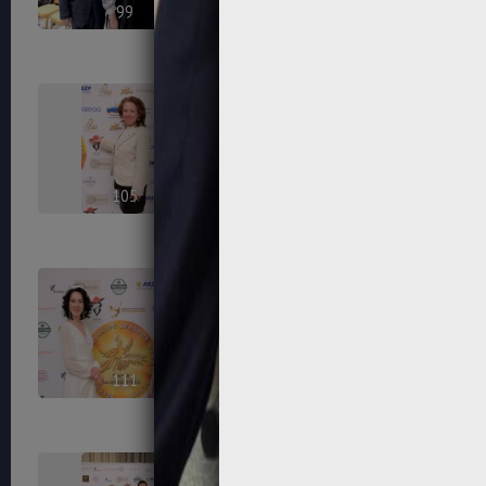
99
100
105
106
111
112