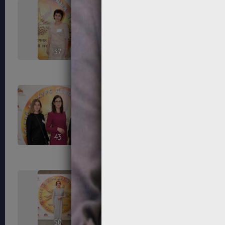
37
38
43
44
50
52