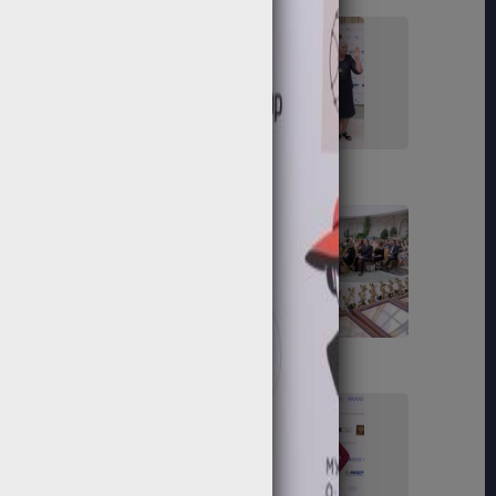
91
92
97
98