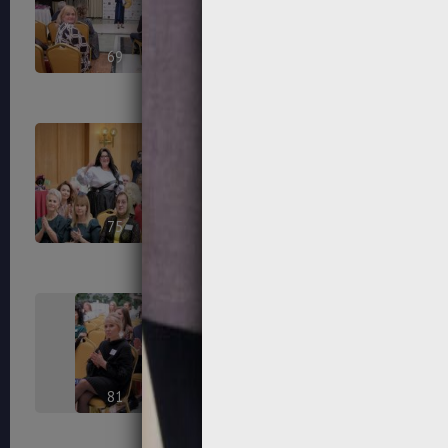
69
70
75
76
81
82