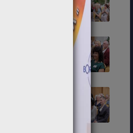
73
74
79
80
85
86