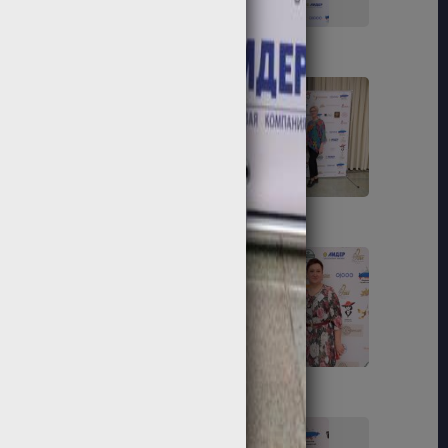
103
104
109
110
115
116