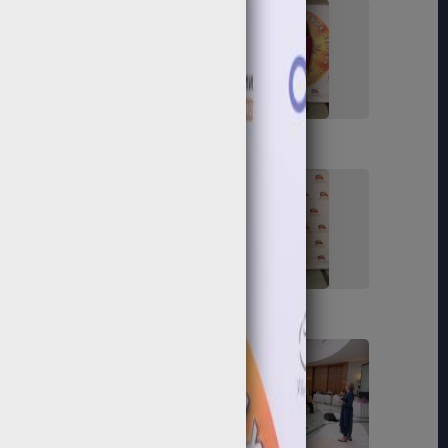
41
42
47
48
55
56