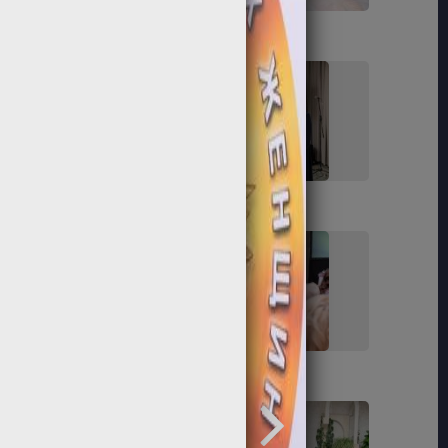
61
62
67
68