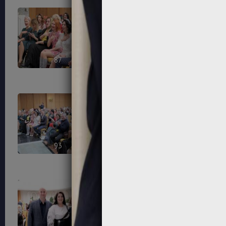
87
88
93
94