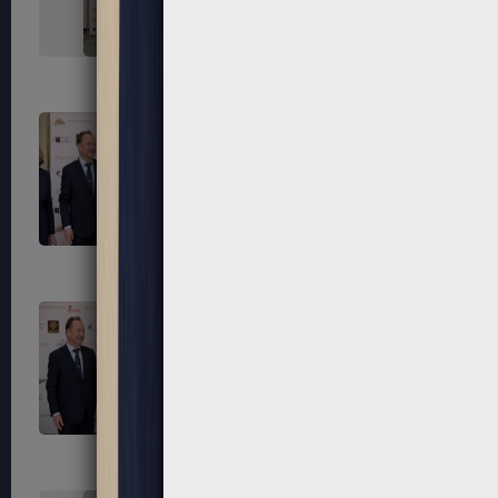
323
324
327
328
331
332