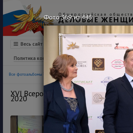
Общероссийская обществ
Фото 369 из 445
ДЕЛОВЫЕ ЖЕНЩ
Организация
Конкурсы
Весь сайт
Политика конфиденциальности
100
36
Все фотоальбомы
Конкурс «Успех»
Финансовая гра
XVI Всероссийский конкурс деловы
2020