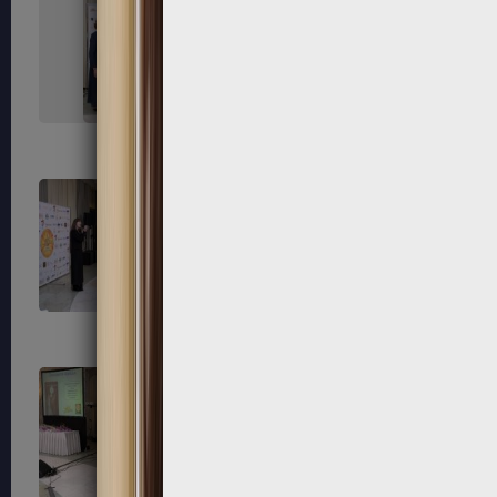
215
216
219
220
223
224