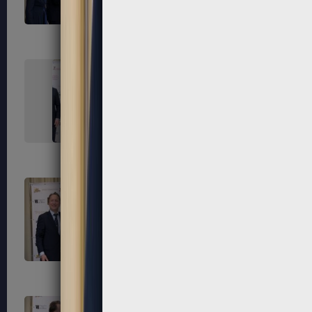
291
292
295
296
299
300