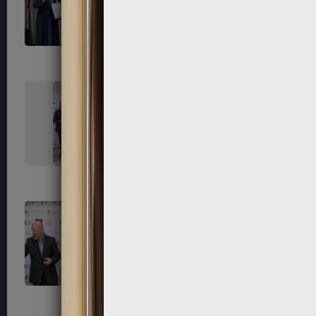
235
236
239
240
243
244