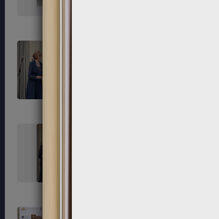
171
172
175
176
179
180