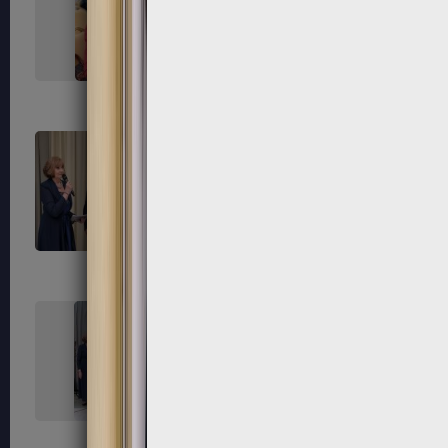
267
268
271
272
275
276