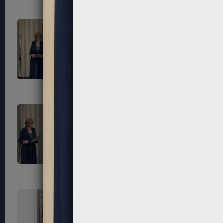
315
316
319
320