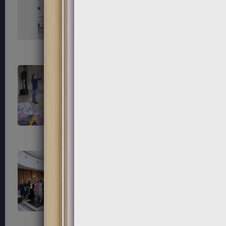
151
152
155
156
159
160