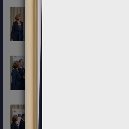
281
284
287
288