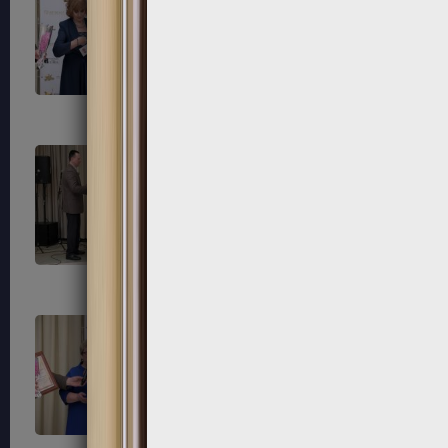
183
184
187
188
191
192