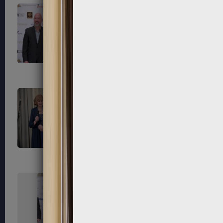
247
248
251
252