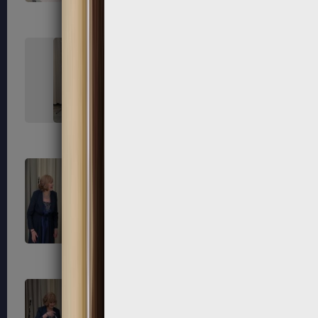
227
228
231
232