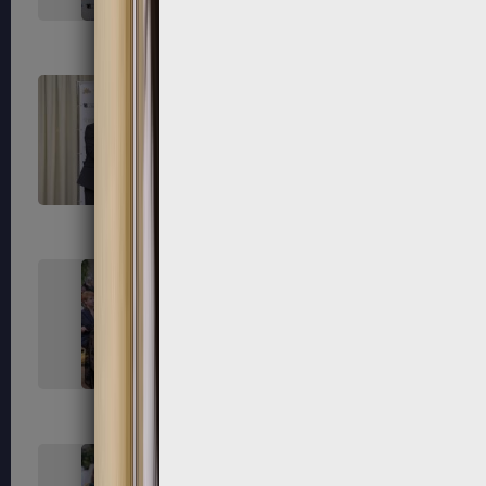
255
256
259
260
263
264