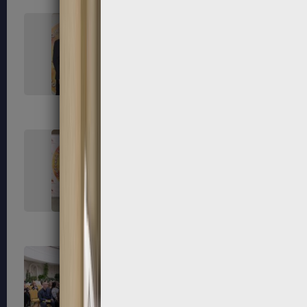
45
46
50
52