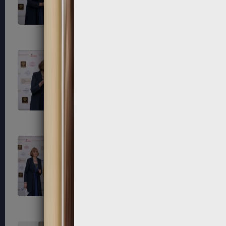
203
204
207
208
211
212