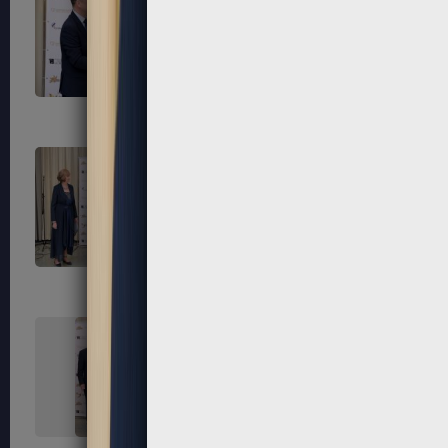
303
304
307
308
311
312